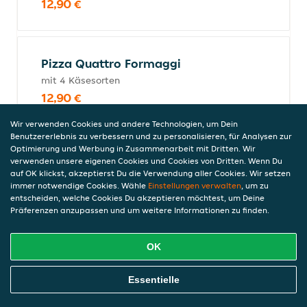
12,90 €
Pizza Quattro Formaggi
mit 4 Käsesorten
12,90 €
Wir verwenden Cookies und andere Technologien, um Dein
Benutzererlebnis zu verbessern und zu personalisieren, für Analysen zur
Optimierung und Werbung in Zusammenarbeit mit Dritten. Wir
Pizza Mozzarella, Putenschinken
verwenden unsere eigenen Cookies und Cookies von Dritten. Wenn Du
und Ei
auf OK klickst, akzeptierst Du die Verwendung aller Cookies. Wir setzen
immer notwendige Cookies. Wähle
Einstellungen verwalten
, um zu
Mit Mozzarella, Putenschinken und Ei
entscheiden, welche Cookies Du akzeptieren möchtest, um Deine
12,90 €
Präferenzen anzupassen und um weitere Informationen zu finden.
OK
Pizza Putenschinken, Mozzarella,
Online Essen Bestellen
Zwiebeln und Tomatenscheiben
Essentielle
mit Putenschinken, Mozzarella, Zwiebeln